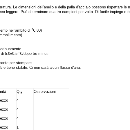
peratura. Le dimensioni dell'anello e della palla d'acciaio possono rispettare le
o leggero. Può determinare quattro campioni per volta. Di facile impiego e risul
ento nell'ambito di ℃ 80)
rammollimento)
continuamente.
 di 5.0±0.5 ℃/dopo tre minuti
mpante per stampare.
e tiene stabile. Ci non sarà alcun flusso d'aria.
nità
Qty
Osservazioni
ezzo
4
ezzo
4
ezzo
4
ezzo
1