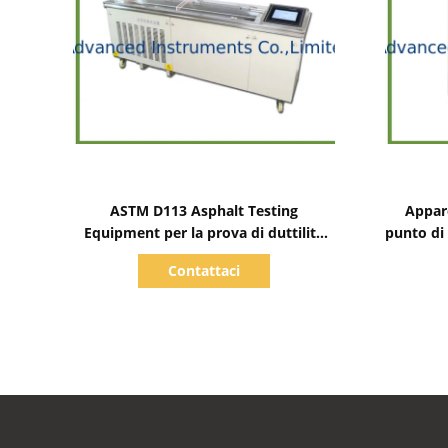
Mostra dettagli
ASTM D113 Asphalt Testing
Appar
Equipment per la prova di duttilità
punto di
con Ductilometer
con 
Contattaci