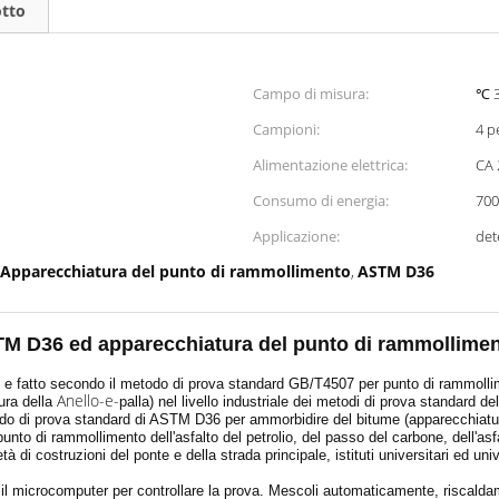
otto
Campo di misura:
℃ 
Campioni:
4 p
Alimentazione elettrica:
CA 
Consumo di energia:
70
Applicazione:
det
Apparecchiatura del punto di rammollimento
ASTM D36
,
TM D36 ed apparecchiatura del punto di rammolliment
 e fatto secondo il metodo di prova standard GB/T4507 per punto di rammollim
Anello-e-
ra della
palla) nel livello industriale dei metodi di prova standard
todo di prova standard di ASTM D36 per ammorbidire del bitume (apparecchiatu
punto di rammollimento dell'asfalto del petrolio, del passo del carbone, dell'asfal
di costruzioni del ponte e della strada principale, istituti universitari ed univer
il microcomputer per controllare la prova. Mescoli automaticamente, riscaldam