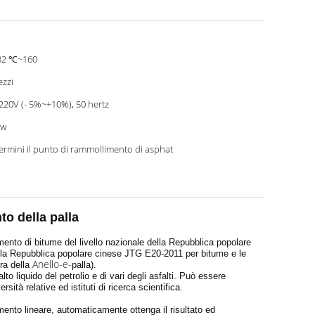
32 ℃~160
ezzi
220V (- 5%~+10%), 50 hertz
0w
ermini il punto di rammollimento di asphat
o della palla
ento di bitume del livello nazionale della Repubblica popolare
 della Repubblica popolare cinese JTG E20-2011 per bitume e le
Anello-e-
ra della
palla).
to liquido del petrolio e di vari degli asfalti. Può essere
sità relative ed istituti di ricerca scientifica.
ento lineare, automaticamente ottenga il risultato ed