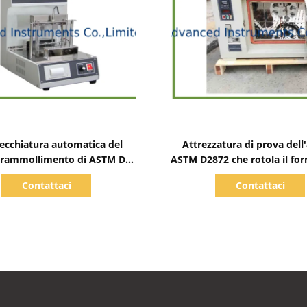
Mostra dettagli
Mostra dettagli
ecchiatura automatica del
Attrezzatura di prova dell'
 rammollimento di ASTM D36
ASTM D2872 che rotola il fo
Ring And Ball Apparatus
del film sottile
Contattaci
Contattaci