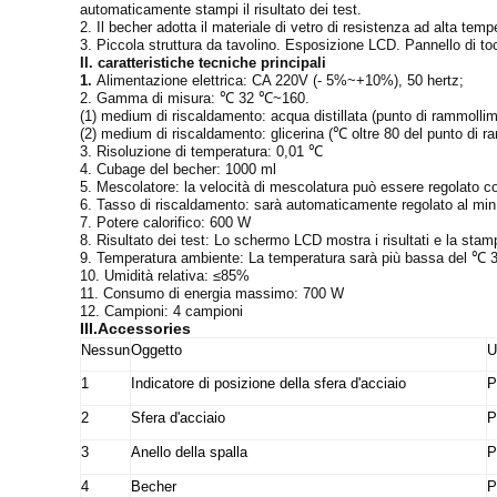
automaticamente stampi il risultato dei test.
2. Il becher adotta il materiale di vetro di resistenza ad alta tem
3. Piccola struttura da tavolino. Esposizione LCD. Pannello di tocc
II. caratteristiche tecniche principali
1.
Alimentazione elettrica: CA 220V (- 5%~+10%), 50 hertz;
2. Gamma di misura: ℃ 32 ℃~160.
(1) medium di riscaldamento: acqua distillata (punto di rammollim
(2) medium di riscaldamento: glicerina (℃ oltre 80 del punto di 
3. Risoluzione di temperatura: 0,01 ℃
4. Cubage del becher: 1000 ml
5. Mescolatore: la velocità di mescolatura può essere regolato 
6. Tasso di riscaldamento: sarà automaticamente regolato al min
7. Potere calorifico: 600 W
8. Risultato dei test: Lo schermo LCD mostra i risultati e la sta
9. Temperatura ambiente: La temperatura sarà più bassa del ℃ 35 
10. Umidità relativa: ≤85%
11. Consumo di energia massimo: 700 W
12. Campioni: 4 campioni
III.Accessories
Nessun
Oggetto
U
1
Indicatore di posizione della sfera d'acciaio
P
2
Sfera d'acciaio
P
3
Anello della spalla
P
4
Becher
P