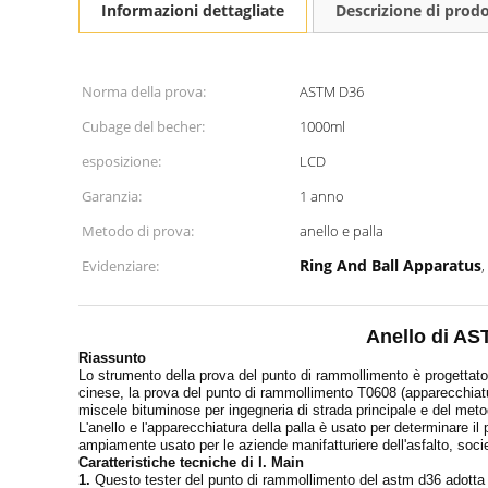
Informazioni dettagliate
Descrizione di prod
Norma della prova:
ASTM D36
Cubage del becher:
1000ml
esposizione:
LCD
Garanzia:
1 anno
Metodo di prova:
anello e palla
Ring And Ball Apparatus
Evidenziare:
,
Anello di AS
Riassunto
Lo strumento della prova del punto di rammollimento è progettato
cinese, la prova del punto di rammollimento T0608 (apparecchiatu
miscele bituminose per ingegneria di strada principale e del me
L'anello e l'apparecchiatura della palla è usato per determinare il 
ampiamente usato per le aziende manifatturiere dell'asfalto, società 
Caratteristiche tecniche di I. Main
1.
Questo tester del punto di rammollimento del astm d36 adotta 