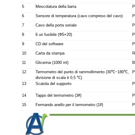
5
Mescolatura della barra
P
6
Sensore di temperatura (cavo compreso del cavo)
P
7
Cavo della porta seriale
P
8
6 un fusibile (Φ5×20)
P
9
CD del software
P
10
Carta da stampa
R
11
Glicerina (1000 ml)
B
12
Termometro del punto di rammollimento (30℃~180℃,
P
divisione di scala è 0,5 ℃)
13
Scatola del supporto
P
14
Tappo del termometro (3#)
P
15
Fermando anello per il termometro (1#)
P