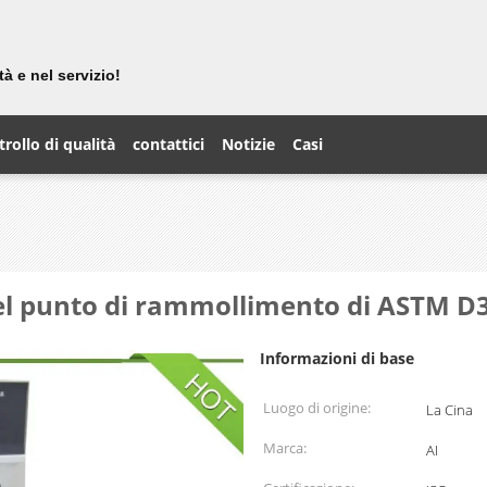
i
tà e nel servizio!
rollo di qualità
contattici
Notizie
Casi
l punto di rammollimento di ASTM D3
Informazioni di base
Luogo di origine:
La Cina
Marca:
AI