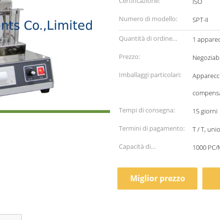
Certificazione:
ISO
Numero di modello:
SPT-II
Quantità di ordine
1 apparec
minimo:
Prezzo:
Negoziabi
Imballaggi particolari:
Apparecch
compens
Tempi di consegna:
15 giorni
Termini di pagamento:
T / T, un
Capacità di
1000 PC
alimentazione:
Miglior prezzo