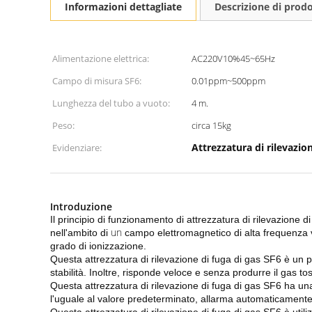
Informazioni dettagliate
Descrizione di prod
Alimentazione elettrica:
AC220V10%45~65Hz
Campo di misura SF6:
0.01ppm~500ppm
Lunghezza del tubo a vuoto:
4 m.
Peso:
circa 15kg
Attrezzatura di rilevazion
Evidenziare:
Introduzione
Il principio di funzionamento di
attrezzatura di rilevazione d
un
nell'ambito di
campo elettromagnetico di alta frequenza va
grado di ionizzazione.
Questa attrezzatura di rilevazione di fuga di gas SF6 è un p
stabilità. Inoltre, risponde veloce e senza produrre il gas t
Questa attrezzatura di rilevazione di fuga di gas SF6 ha u
l'uguale al valore predeterminato, allarma automaticamente