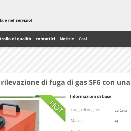
i
tà e nel servizio!
rollo di qualità
contattici
Notizie
Casi
rilevazione di fuga di gas SF6 con una
Informazioni di base
Luogo di origine:
La Cina
Marca:
AI