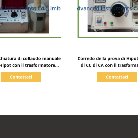
Mostra dettagli
Mostra dettagli
hiatura di collaudo manuale
Corredo della prova di Hipot 
Hipot con il trasformatore
di CC di CA con il trasform
o petrolio- di alta tensione
alta tensione riempito di
Contattaci
Contattaci
dell'isolamento