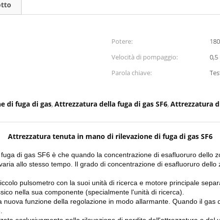
otto
Potere:
18
Velocità di pompaggio:
0,5
Parola chiave:
Tes
e di fuga di gas
Attrezzatura della fuga di gas SF6
Attrezzatura d
,
,
Attrezzatura tenuta in mano di rilevazione di fuga di gas SF6
i fuga di gas SF6 è che quando la concentrazione di esafluoruro dello zol
ria allo stesso tempo. Il grado di concentrazione di esafluoruro dello 
iccolo pulsometro con la suoi unità di ricerca e motore principale separa
ossico nella sua componente (specialmente l'unità di ricerca).
na nuova funzione della regolazione in modo allarmante. Quando il gas d
.