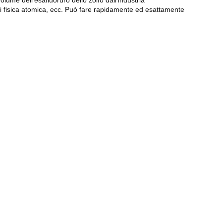
olume dell'esafluoruro dello zolfo dall'industria
rca di fisica atomica, ecc. Può fare rapidamente ed esattamente