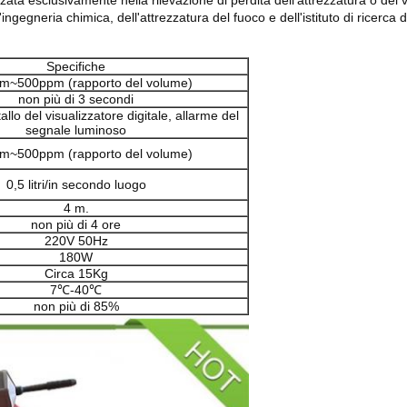
zata esclusivamente nella rilevazione di perdita dell'attrezzatura o del v
ell'ingegneria chimica, dell'attrezzatura del fuoco e dell'istituto di rice
Specifiche
m~500ppm (rapporto del volume)
non più di 3 secondi
allo del visualizzatore digitale, allarme del
segnale luminoso
m~500ppm (rapporto del volume)
0,5 litri/in secondo luogo
4 m.
non più di 4 ore
220V 50Hz
180W
Circa 15Kg
7℃-40℃
non più di 85%