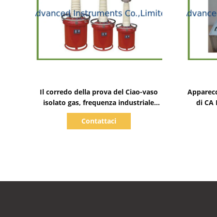
Mostra dettagli
Il corredo della prova del Ciao-vaso
Apparecc
isolato gas, frequenza industriale
di CA 
resiste al tester di tensione
riempit
Contattaci