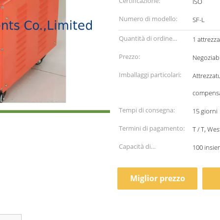
Certificazione:
ISO
Numero di modello:
SF-L
Quantità di ordine
1 attrezza
minimo:
Prezzo:
Negoziabi
Imballaggi particolari:
Attrezzatu
compens
Tempi di consegna:
15 giorni
Termini di pagamento:
T / T, Wes
Capacità di
100 insie
alimentazione:
Miglior prezzo