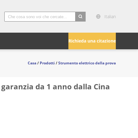
Italian
search
Richieda una citazione
Casa
/
Prodotti
/
Strumento elettrico della prova
 garanzia da 1 anno dalla Cina