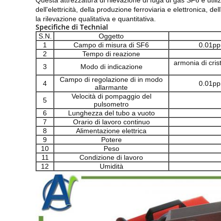
Questa attrezzatura di rilevazione di fuga di gas SF6 è utiliz
dell'elettricità, della produzione ferroviaria e elettronica, d
la rilevazione qualitativa e quantitativa.
Specifiche di Technial
S.N.
Oggetto
1
Campo di misura di SF6
0.01pp
2
Tempo di reazione
armonia di crist
3
Modo di indicazione
Campo di regolazione di in modo
4
0.01pp
allarmante
Velocità di pompaggio del
5
pulsometro
6
Lunghezza del tubo a vuoto
7
Orario di lavoro continuo
8
Alimentazione elettrica
9
Potere
10
Peso
11
Condizione di lavoro
12
Umidità