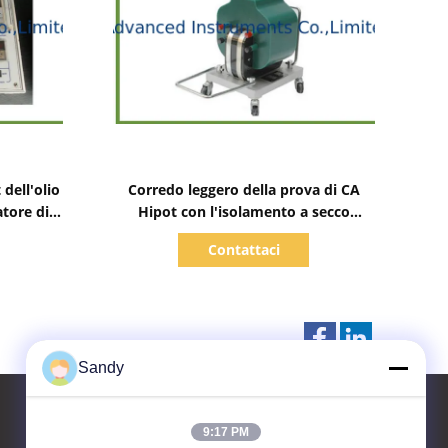
Mostra dettagli
dell'olio
Corredo leggero della prova di CA
atore di
Hipot con l'isolamento a secco
 olio
dell'epossiresina del trasformatore di
Contattaci
alta tensione
Sandy
9:17 PM