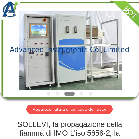
-
2026
Advanced
Instruments
Co.,Limited.
All
Rights
Reserved.
CASA
PRODOTTI
CIRCA
NOI
GIRO
DELLA
Apparecchiatura di collaudo del fuoco
FABBRICA
SOLLEVI, la propagazione della
fiamma di IMO L'iso 5658-2, la