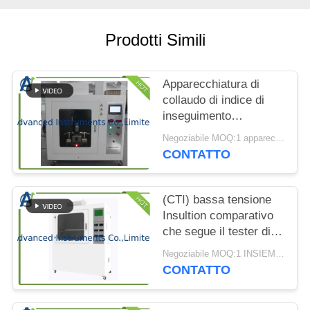
MAPPA
DEL
Prodotti Simili
SITO
Apparecchiatura di
PRIVACY
collaudo di indice di
POLICY
inseguimento
comparativo e della
Negoziabile MOQ:1 apparecchiatura di collaudo di indice di inseguimento comparativo dell'INSIEME
prova dall'UL 746A
CONTATTO
(CTI) bassa tensione
Insultion comparativo
che segue il tester di
indice da ASTM
Negoziabile MOQ:1 INSIEME Insultion comparativo che segue il tester di indice
D3638-12
CONTATTO