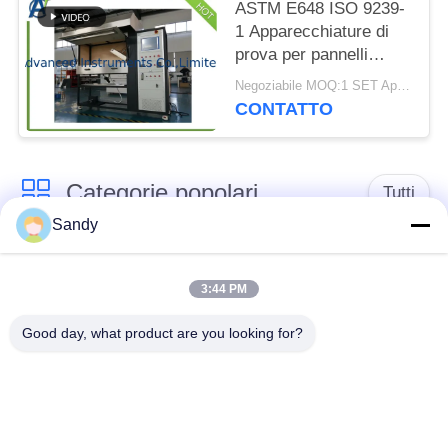
ASTM E648 ISO 9239-
1 Apparecchiature di
prova per pannelli
radianti per pavimenti
Negoziabile MOQ:1 SET Apparecchio di prova del pannello radiante del pavimento
per materiali per
CONTATTO
pavimenti
Categorie popolari
Tutti
Sandy
Attrezzatura della
Attrezzatura di prova
prova di laboratorio
dell'olio
3:44 PM
Good day, what product are you looking for?
Apparecchiatura di
Macchina di prova del
collaudo del fuoco
cavo
apparecchiatura di
Strumento elettrico