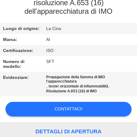
CONTROLLO
risoluzione A.653 (16)
dell'apparecchiatura di IMO
DI
QUALITÀ
Luogo di origine:
La Cina
CONTATTICI
Marca:
AI
Certificazione:
ISO
NOTIZIE
Numero di
SFT
modello:
Evidenziare:
Propagazione della fiamma di IMO
CASI
l'apparecchiatura
,
,
tester orizzontale di infiammabilità
Risoluzione A.653 (16) di IMO
RICHIEDA
UNA
CONTATTACI!
CITAZIONE
DETTAGLI DI APERTURA